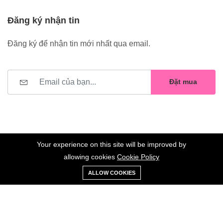
Đăng ký nhận tin
Đăng ký để nhận tin mới nhất qua email.
Đặt mua
Your experience on this site will be improved by
allowing cookies
Cookie Policy
0
Trang
Xe
Danh sách
Tài
©2023 Hoa Nelly . All Rights Reserved.
ALLOW COOKIES
chủ
Loại
đẩy
yêu thích
khoản
Giữ liên lạc: