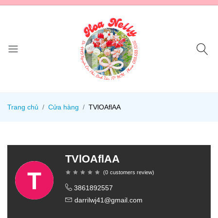
Trang chủ
Cửa hàng
TVlOAflAA
TVlOAflAA
(
0
customers review
)
3861892557
darrilwj41@gmail.com