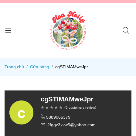
Trang chủ
Cửa hàng
cgSTIMAMweJpr
cgSTIMAMweJpr
(
0
customers review
)
5889065379
l2fgqz3xvw5@yahoo.com