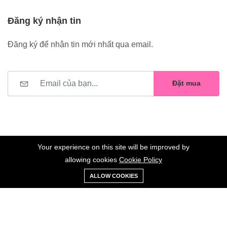
Đăng ký nhận tin
Đăng ký để nhận tin mới nhất qua email.
Đặt mua
Your experience on this site will be improved by
allowing cookies
Cookie Policy
0
Trang
Xe
Danh sách
Tài
©2023 Hoa Nelly . All Rights Reserved.
ALLOW COOKIES
chủ
Loại
đẩy
yêu thích
khoản
Giữ liên lạc: