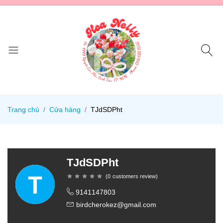
Trang chủ
Cửa hàng
TJdSDPht
TJdSDPht
(
0
customers review
)
9141147803
birdcherokez@gmail.com