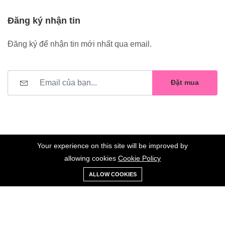
Đăng ký nhận tin
Đăng ký để nhận tin mới nhất qua email.
Đặt mua
Your experience on this site will be improved by
allowing cookies
Cookie Policy
0
Trang
Xe
Danh sách
Tài
©2023 Hoa Nelly . All Rights Reserved.
ALLOW COOKIES
chủ
Loại
đẩy
yêu thích
khoản
Giữ liên lạc: