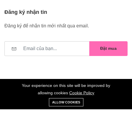
Đăng ký nhận tin
Đăng ký để nhận tin mới nhất qua email.
Đặt mua
Your experience on this site will be improved by
allowing cookies
Cookie Policy
0
Trang
Xe
Danh sách
Tài
©2023 Hoa Nelly . All Rights Reserved.
ALLOW COOKIES
chủ
Loại
đẩy
yêu thích
khoản
Giữ liên lạc: