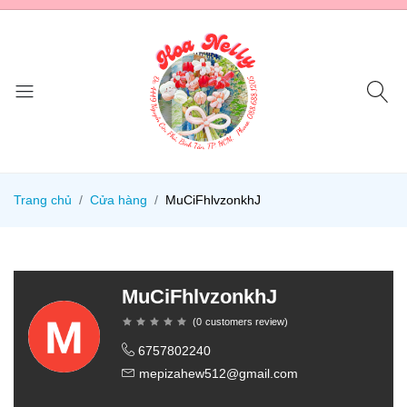
Trang chủ
Cửa hàng
MuCiFhlvzonkhJ
MuCiFhlvzonkhJ
(
0
customers review
)
6757802240
mepizahew512@gmail.com