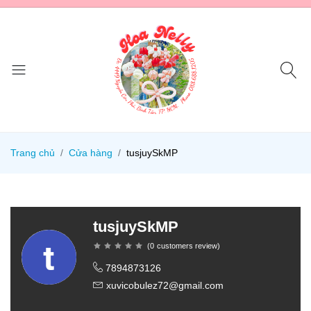
Trang chủ
Cửa hàng
tusjuySkMP
tusjuySkMP
(
0
customers review
)
7894873126
xuvicobulez72@gmail.com