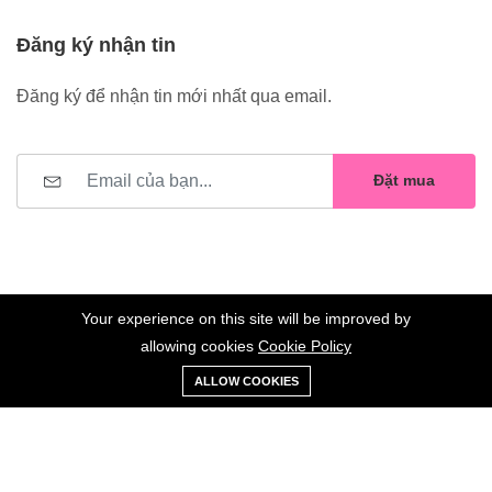
Đăng ký nhận tin
Đăng ký để nhận tin mới nhất qua email.
Đặt mua
Your experience on this site will be improved by
allowing cookies
Cookie Policy
0
Trang
Xe
Danh sách
Tài
©2023 Hoa Nelly . All Rights Reserved.
ALLOW COOKIES
chủ
Loại
đẩy
yêu thích
khoản
Giữ liên lạc: