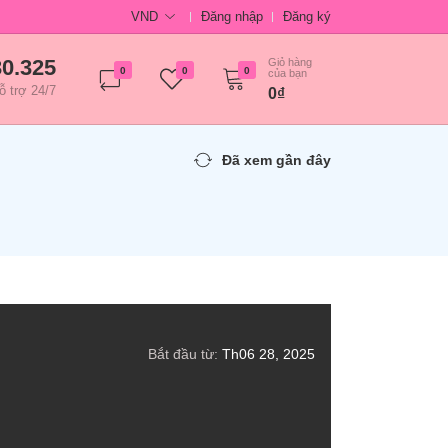
VND
Đăng nhập
Đăng ký
30.325
Giỏ hàng
0
0
0
của bạn
ỗ trợ 24/7
0₫
Đã xem gần đây
Bắt đầu từ:
Th06 28, 2025