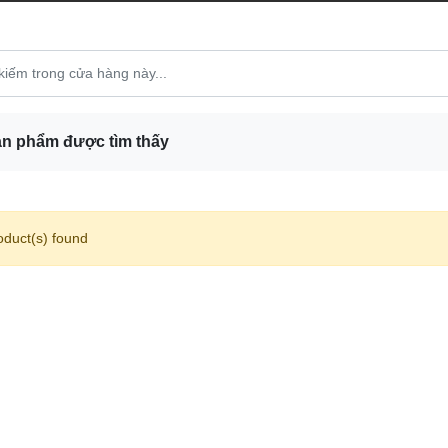
n phẩm được tìm thấy
oduct(s) found