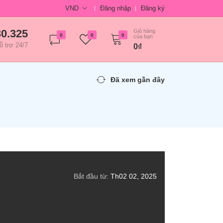
VND
Đăng nhập
Đăng ký
30.325
Giỏ hàng
0
0
0
của bạn
ỗ trợ 24/7
0₫
Đã xem gần đây
Bắt đầu từ:
Th02 02, 2025