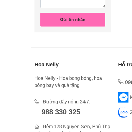
Gửi tin nhắn
Hoa Nelly
Hỗ tr
Hoa Nelly - Hoa bong bóng, hoa
09
bóng bay và quà tặng
Đường dây nóng 24/7:
988 330 325
Hẻm 128 Nguyễn Sơn, Phú Thọ