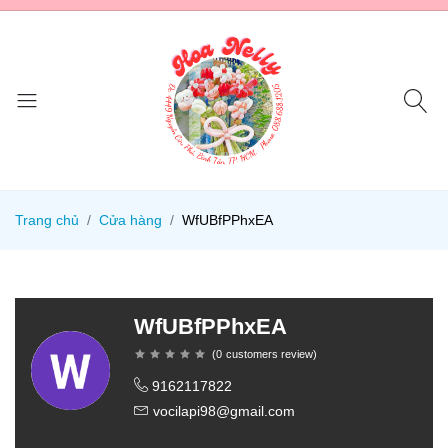
Trang chủ
Cửa hàng
WfUBfPPhxEA
WfUBfPPhxEA
(
0
customers review
)
9162117822
vocilapi98@gmail.com