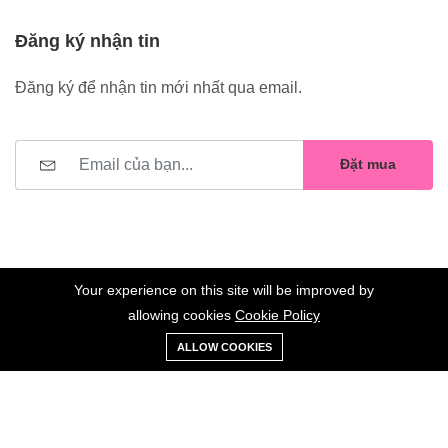
Đăng ký nhận tin
Đăng ký để nhận tin mới nhất qua email.
Đặt mua
Your experience on this site will be improved by
allowing cookies
Cookie Policy
0
Trang
Xe
Danh sách
Tài
©2023 Hoa Nelly . All Rights Reserved.
ALLOW COOKIES
chủ
Loại
đẩy
yêu thích
khoản
Giữ liên lạc: