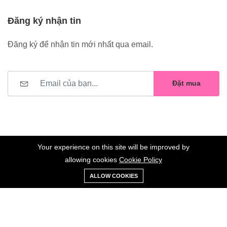
Đăng ký nhận tin
Đăng ký để nhận tin mới nhất qua email.
Đặt mua
Your experience on this site will be improved by
allowing cookies
Cookie Policy
0
Trang
Xe
Danh sách
Tài
©2023 Hoa Nelly . All Rights Reserved.
ALLOW COOKIES
chủ
Loại
đẩy
yêu thích
khoản
Giữ liên lạc: