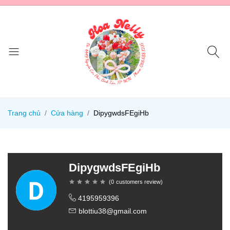
Trang chủ
Cửa hàng
DipygwdsFEgiHb
DipygwdsFEgiHb
(
0
customers review
)
4195959396
blottiu38@gmail.com