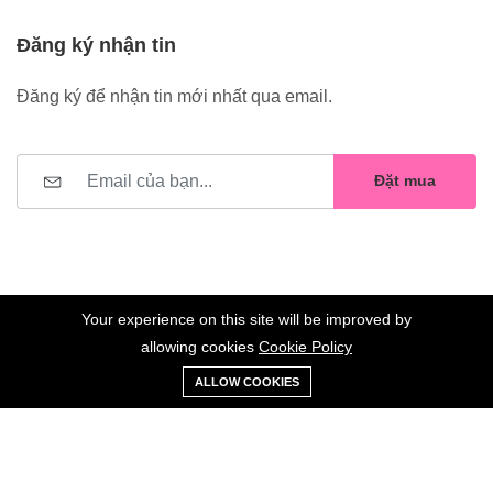
Đăng ký nhận tin
Đăng ký để nhận tin mới nhất qua email.
Đặt mua
Your experience on this site will be improved by
allowing cookies
Cookie Policy
0
Trang
Xe
Danh sách
Tài
©2023 Hoa Nelly . All Rights Reserved.
ALLOW COOKIES
chủ
Loại
đẩy
yêu thích
khoản
Giữ liên lạc: