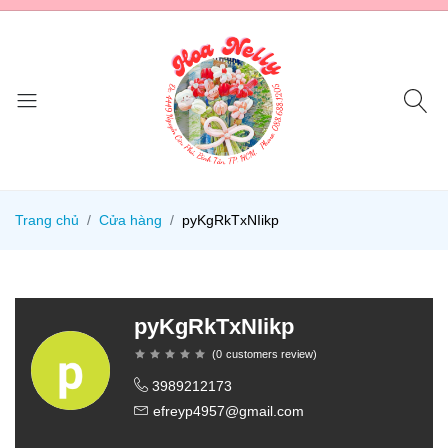
Trang chủ
Cửa hàng
pyKgRkTxNIikp
pyKgRkTxNIikp
(
0
customers review
)
3989212173
efreyp4957@gmail.com