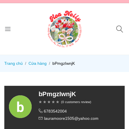
Trang chủ
Cửa hàng
bPmgzIwnjK
bPmgzIwnjK
(
0
customers review
)
6783542004
lauramoore1505@yahoo.com