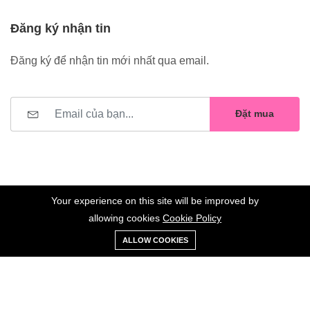
Đăng ký nhận tin
Đăng ký để nhận tin mới nhất qua email.
Đặt mua
Your experience on this site will be improved by
allowing cookies
Cookie Policy
0
Trang
Xe
Danh sách
Tài
©2023 Hoa Nelly . All Rights Reserved.
ALLOW COOKIES
chủ
Loại
đẩy
yêu thích
khoản
Giữ liên lạc: