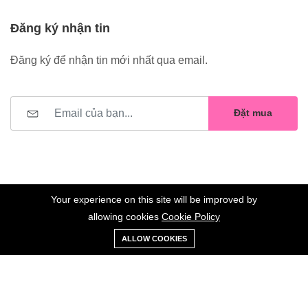
Đăng ký nhận tin
Đăng ký để nhận tin mới nhất qua email.
Đặt mua
Your experience on this site will be improved by
allowing cookies
Cookie Policy
0
Trang
Xe
Danh sách
Tài
©2023 Hoa Nelly . All Rights Reserved.
ALLOW COOKIES
chủ
Loại
đẩy
yêu thích
khoản
Giữ liên lạc: