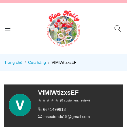
Trang chủ
Cửa hàng
VfMiWtIzxsEF
VfMiWtIzxsEF
(
0
customers review
)
6641499813
msextondc19@gmail.com