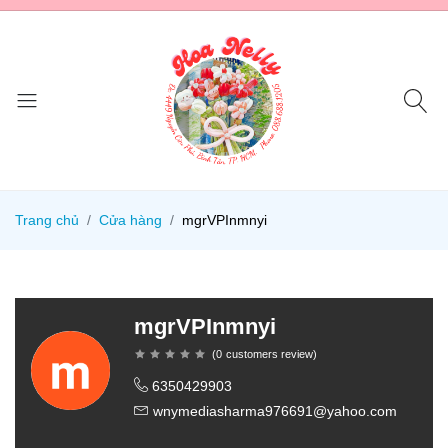
Trang chủ
Cửa hàng
mgrVPInmnyi
mgrVPInmnyi
(
0
customers review
)
6350429903
wnymediasharma976691@yahoo.com