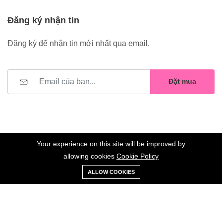
Đăng ký nhận tin
Đăng ký để nhận tin mới nhất qua email.
Đặt mua
Your experience on this site will be improved by
allowing cookies
Cookie Policy
0
Trang
Xe
Danh sách
Tài
©2023 Hoa Nelly . All Rights Reserved.
ALLOW COOKIES
chủ
Loại
đẩy
yêu thích
khoản
Giữ liên lạc: