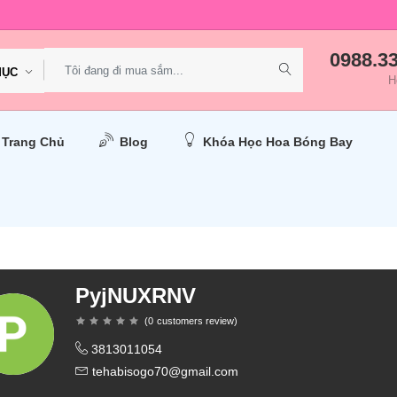
0988.3
MỤC
H
Trang Chủ
Blog
Khóa Học Hoa Bóng Bay
PyjNUXRNV
(
0
customers review
)
3813011054
tehabisogo70@gmail.com