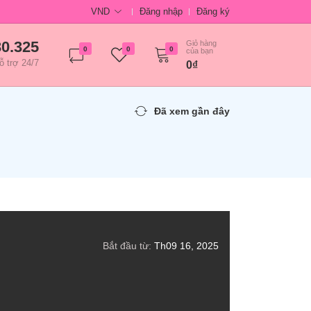
VND
Đăng nhập
Đăng ký
30.325
Giỏ hàng
0
0
0
của bạn
ỗ trợ 24/7
0₫
Đã xem gần đây
Bắt đầu từ:
Th09 16, 2025