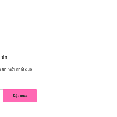
 tin
 tin mới nhất qua
Đặt mua