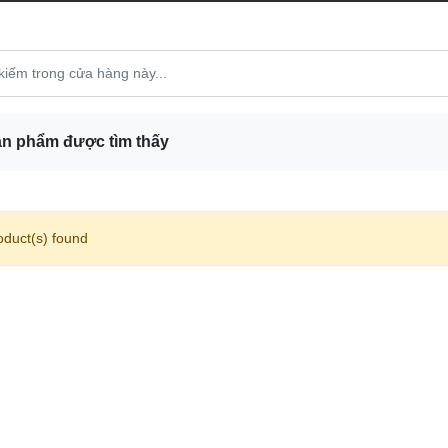
n phẩm được tìm thấy
oduct(s) found