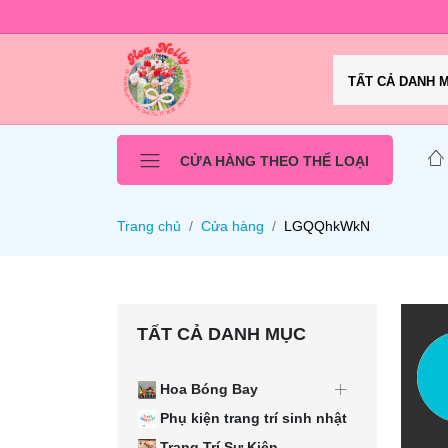
TẤT CẢ DANH 
CỬA HÀNG THEO THỂ LOẠI
Trang chủ
Cửa hàng
LGQQhkWkN
TẤT CẢ DANH MỤC
Hoa Bóng Bay
Phụ kiện trang trí sinh nhật
Trang Trí Sự Kiện