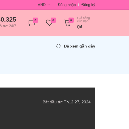
VND
Đăng nhập
Đăng ký
30.325
Giỏ hàng
0
0
0
của bạn
ỗ trợ 24/7
0₫
Đã xem gần đây
Bắt đầu từ:
Th12 27, 2024