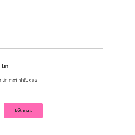
 tin
 tin mới nhất qua
Đặt mua