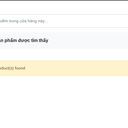
n phẩm được tìm thấy
oduct(s) found