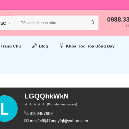
0988.3
MỤC
H
Trang Chủ
Blog
Khóa Học Hoa Bóng Bay
LGQQhkWkN
(
0
customers review
)
8103457609
msk2cf6j47pnpyfql@yahoo.com