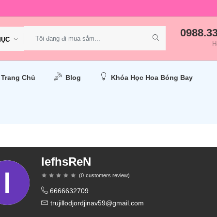
0988.3
MỤC
H
Trang Chủ
Blog
Khóa Học Hoa Bóng Bay
lefhsReN
(
0
customers review
)
6666632709
trujillodjordjinav59@gmail.com