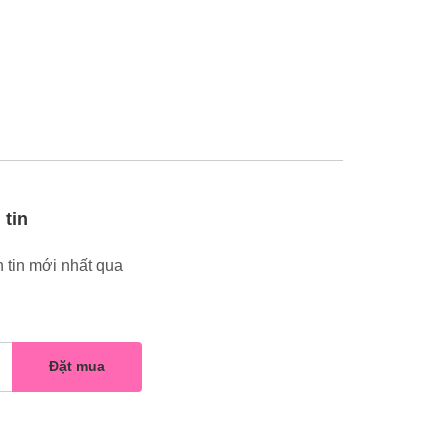
 tin
 tin mới nhất qua
Đặt mua