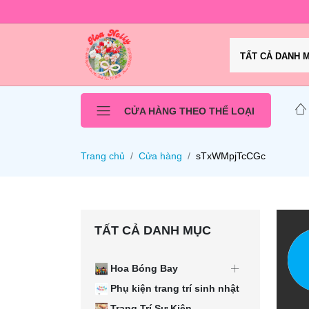
TẤT CẢ DANH 
CỬA HÀNG THEO THỂ LOẠI
Trang chủ
Cửa hàng
sTxWMpjTcCGc
TẤT CẢ DANH MỤC
Hoa Bóng Bay
Phụ kiện trang trí sinh nhật
Trang Trí Sự Kiện