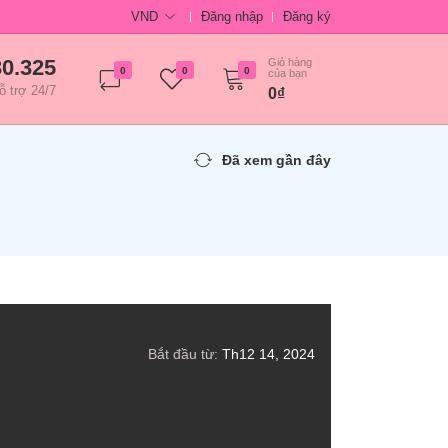
VND
Đăng nhập
Đăng ký
30.325
Giỏ hàng
0
0
0
của bạn
ỗ trợ 24/7
0₫
Đã xem gần đây
Bắt đầu từ:
Th12 14, 2024