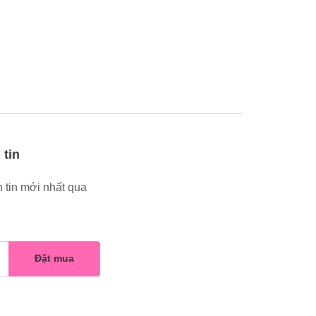
 tin
 tin mới nhất qua
Đặt mua