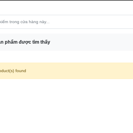
n phẩm được tìm thấy
oduct(s) found