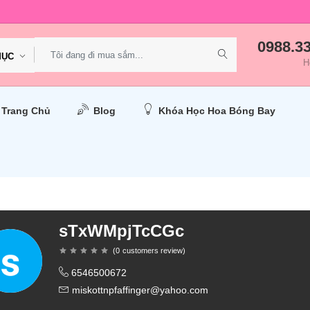
0988.3
MỤC
H
Trang Chủ
Blog
Khóa Học Hoa Bóng Bay
sTxWMpjTcCGc
(
0
customers review
)
6546500672
miskottnpfaffinger@yahoo.com