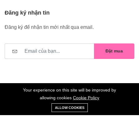
Đăng ký nhận tin
Đăng ký để nhận tin mới nhất qua email.
Đặt mua
Your experience on this site will be improved by
allowing cookies
Cookie Policy
0
Trang
Xe
Danh sách
Tài
©2023 Hoa Nelly . All Rights Reserved.
ALLOW COOKIES
chủ
Loại
đẩy
yêu thích
khoản
Giữ liên lạc: