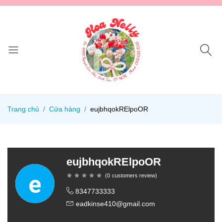
Trang chủ
Cửa hàng
eujbhqokRElpoOR
eujbhqokRElpoOR
(
0
customers review
)
8347733333
eadkinse410@gmail.com