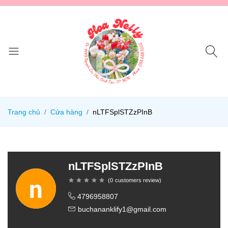
Trang chủ
Cửa hàng
nLTFSplSTZzPInB
nLTFSplSTZzPInB
(
0
customers review
)
4796958807
buchananklify1@gmail.com