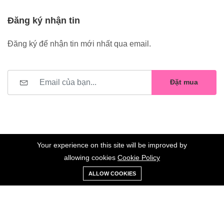
Đăng ký nhận tin
Đăng ký để nhận tin mới nhất qua email.
Đặt mua
Your experience on this site will be improved by
allowing cookies
Cookie Policy
0
Trang
Xe
Danh sách
Tài
©2023 Hoa Nelly . All Rights Reserved.
ALLOW COOKIES
chủ
Loại
đẩy
yêu thích
khoản
Giữ liên lạc: