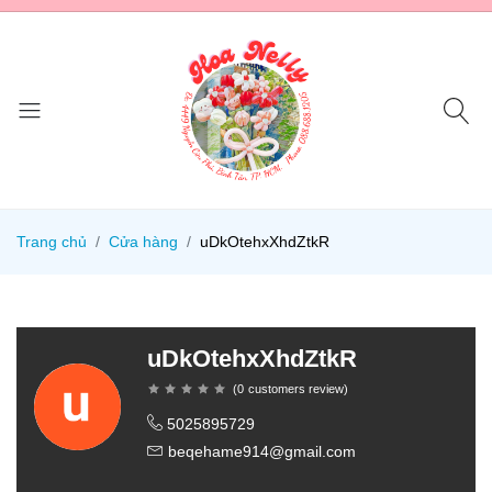
Trang chủ
Cửa hàng
uDkOtehxXhdZtkR
uDkOtehxXhdZtkR
(
0
customers review
)
5025895729
beqehame914@gmail.com