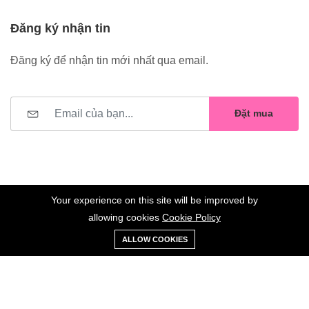
Đăng ký nhận tin
Đăng ký để nhận tin mới nhất qua email.
Đặt mua
Your experience on this site will be improved by
allowing cookies
Cookie Policy
0
Trang
Xe
Danh sách
Tài
©2023 Hoa Nelly . All Rights Reserved.
ALLOW COOKIES
chủ
Loại
đẩy
yêu thích
khoản
Giữ liên lạc: