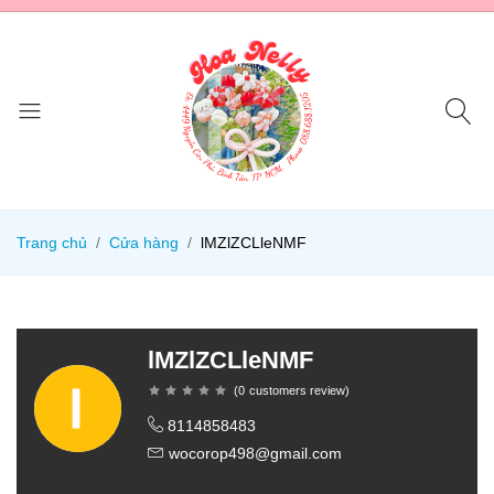
Trang chủ
Cửa hàng
lMZlZCLleNMF
lMZlZCLleNMF
(
0
customers review
)
8114858483
wocorop498@gmail.com