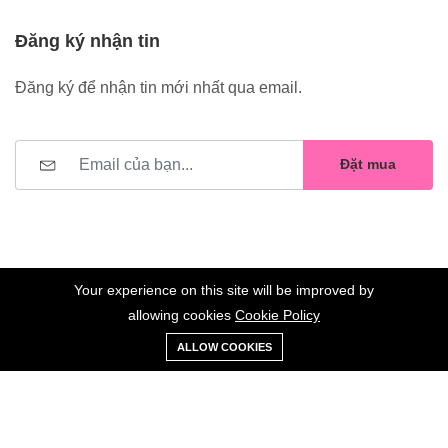
Đăng ký nhận tin
Đăng ký để nhận tin mới nhất qua email.
Đặt mua
Your experience on this site will be improved by
allowing cookies
Cookie Policy
0
Trang
Xe
Danh sách
Tài
©2023 Hoa Nelly . All Rights Reserved.
ALLOW COOKIES
chủ
Loại
đẩy
yêu thích
khoản
Giữ liên lạc: