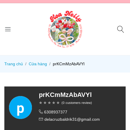
Trang chủ
Cửa hàng
prKCmMzAbAVYl
prKCmMzAbAVYl
(
0
customers review
)
6308937377
delacruzbaldrik31@gmail.com