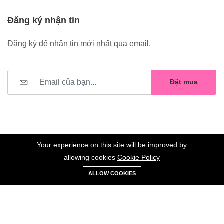
Đăng ký nhận tin
Đăng ký để nhận tin mới nhất qua email.
Đặt mua
Your experience on this site will be improved by
allowing cookies
Cookie Policy
0
Trang
Xe
Danh sách
Tài
©2023 Hoa Nelly . All Rights Reserved.
ALLOW COOKIES
chủ
Loại
đẩy
yêu thích
khoản
Giữ liên lạc: