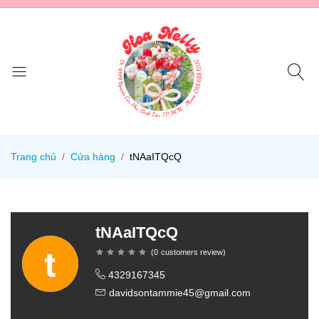
Trang chủ
Cửa hàng
tNAaITQcQ
tNAaITQcQ
(
0
customers review
)
4329167345
davidsontammie45@gmail.com