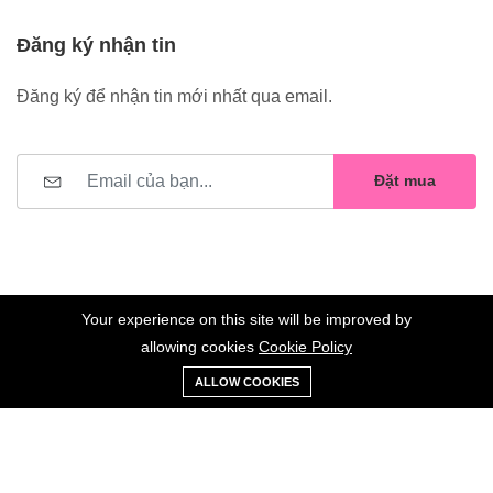
Đăng ký nhận tin
Đăng ký để nhận tin mới nhất qua email.
Đặt mua
Your experience on this site will be improved by
allowing cookies
Cookie Policy
0
Trang
Xe
Danh sách
Tài
©2023 Hoa Nelly . All Rights Reserved.
ALLOW COOKIES
chủ
Loại
đẩy
yêu thích
khoản
Giữ liên lạc: