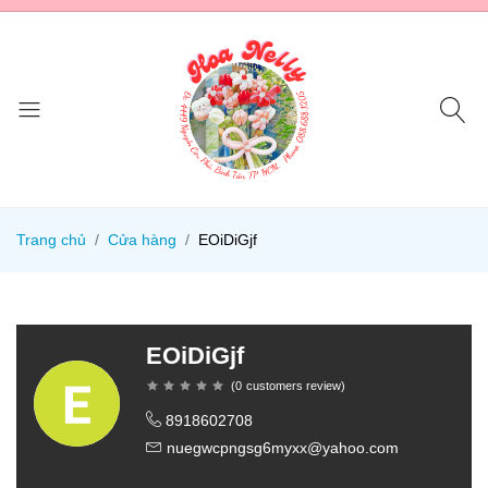
Trang chủ
Cửa hàng
EOiDiGjf
EOiDiGjf
(
0
customers review
)
8918602708
nuegwcpngsg6myxx@yahoo.com