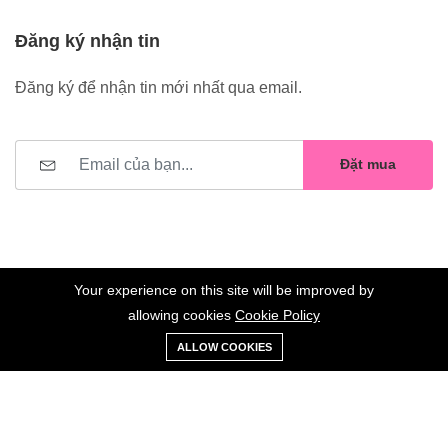
Đăng ký nhận tin
Đăng ký để nhận tin mới nhất qua email.
Đặt mua
Your experience on this site will be improved by
allowing cookies
Cookie Policy
0
Trang
Xe
Danh sách
Tài
©2023 Hoa Nelly . All Rights Reserved.
ALLOW COOKIES
chủ
Loại
đẩy
yêu thích
khoản
Giữ liên lạc: