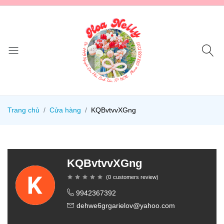
Trang chủ
Cửa hàng
KQBvtvvXGng
KQBvtvvXGng
(
0
customers review
)
9942367392
dehwe6grgarielov@yahoo.com