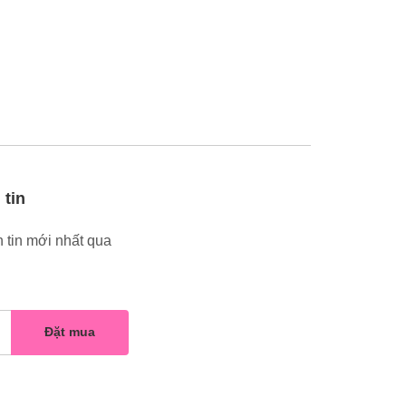
 tin
 tin mới nhất qua
Đặt mua