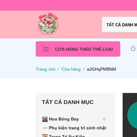
TẤT CẢ DANH 
CỬA HÀNG THEO THỂ LOẠI
Trang chủ
Cửa hàng
aJGHqPMBNM
TẤT CẢ DANH MỤC
Hoa Bóng Bay
Phụ kiện trang trí sinh nhật
Trang Trí Sự Kiện