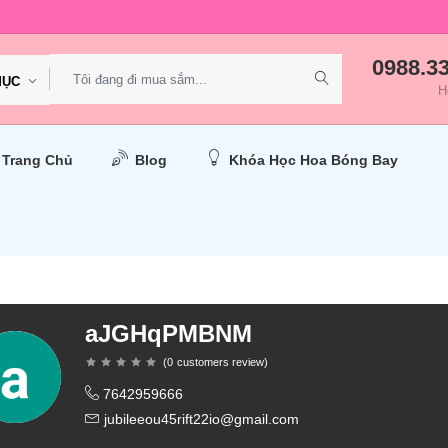
0988.3
MỤC
H
Trang Chủ
Blog
Khóa Học Hoa Bóng Bay
aJGHqPMBNM
(
0
customers review
)
7642959666
jubileeou45rift22io@gmail.com