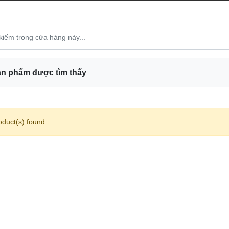
n phẩm được tìm thấy
oduct(s) found