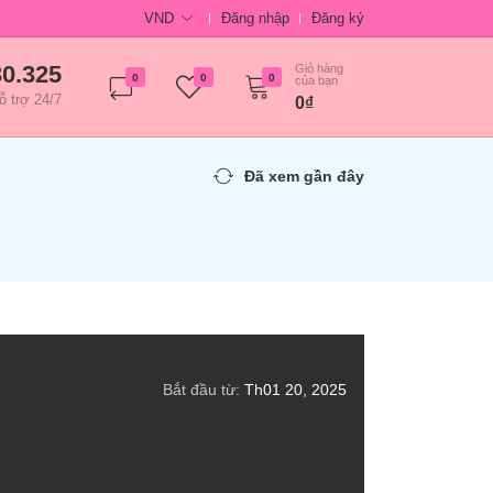
VND
Đăng nhập
Đăng ký
30.325
Giỏ hàng
0
0
0
của bạn
ỗ trợ 24/7
0₫
Đã xem gần đây
Bắt đầu từ:
Th01 20, 2025