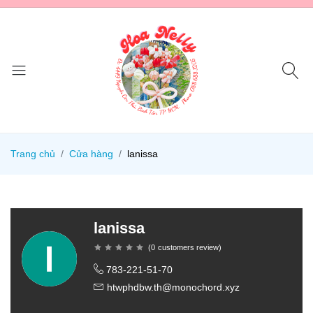
Trang chủ
Cửa hàng
lanissa
lanissa
(
0
customers review
)
783-221-51-70
htwphdbw.th@monochord.xyz