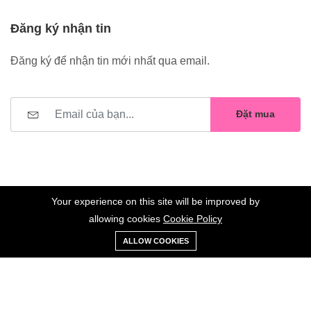
Đăng ký nhận tin
Đăng ký để nhận tin mới nhất qua email.
Đặt mua
Your experience on this site will be improved by
allowing cookies
Cookie Policy
0
Trang
Xe
Danh sách
Tài
©2023 Hoa Nelly . All Rights Reserved.
ALLOW COOKIES
chủ
Loại
đẩy
yêu thích
khoản
Giữ liên lạc: