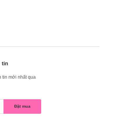
 tin
 tin mới nhất qua
Đặt mua