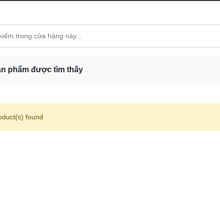
n phẩm được tìm thấy
oduct(s) found