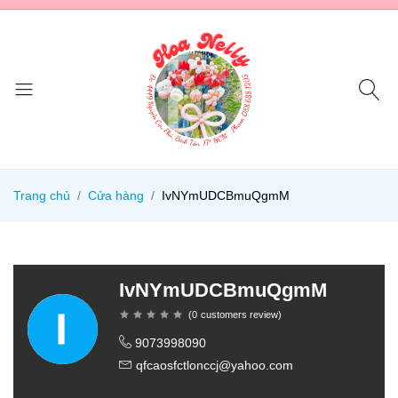
Trang chủ
Cửa hàng
IvNYmUDCBmuQgmM
IvNYmUDCBmuQgmM
(
0
customers review
)
9073998090
qfcaosfctlonccj@yahoo.com