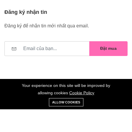
Đăng ký nhận tin
Đăng ký để nhận tin mới nhất qua email.
Đặt mua
Your experience on this site will be improved by
allowing cookies
Cookie Policy
0
Trang
Xe
Danh sách
Tài
©2023 Hoa Nelly . All Rights Reserved.
ALLOW COOKIES
chủ
Loại
đẩy
yêu thích
khoản
Giữ liên lạc: