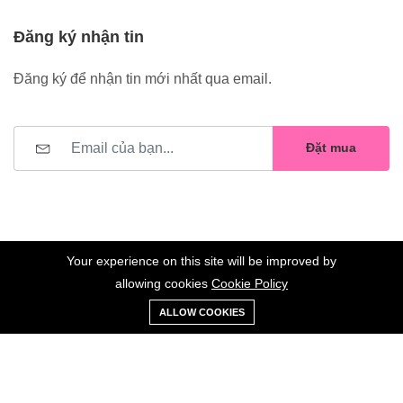
Đăng ký nhận tin
Đăng ký để nhận tin mới nhất qua email.
Đặt mua
Your experience on this site will be improved by
allowing cookies
Cookie Policy
0
Trang
Xe
Danh sách
Tài
©2023 Hoa Nelly . All Rights Reserved.
ALLOW COOKIES
chủ
Loại
đẩy
yêu thích
khoản
Giữ liên lạc: