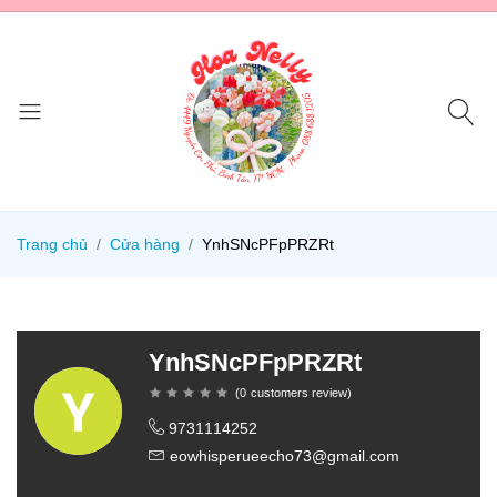
Trang chủ
Cửa hàng
YnhSNcPFpPRZRt
YnhSNcPFpPRZRt
(
0
customers review
)
9731114252
eowhisperueecho73@gmail.com