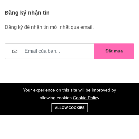
Đăng ký nhận tin
Đăng ký để nhận tin mới nhất qua email.
Đặt mua
Your experience on this site will be improved by
allowing cookies
Cookie Policy
0
Trang
Xe
Danh sách
Tài
©2023 Hoa Nelly . All Rights Reserved.
ALLOW COOKIES
chủ
Loại
đẩy
yêu thích
khoản
Giữ liên lạc: