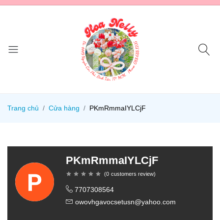
Trang chủ
Cửa hàng
PKmRmmaIYLCjF
PKmRmmaIYLCjF
(
0
customers review
)
7707308564
owovhgavocsetusn@yahoo.com