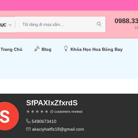
0988.3
MỤC
H
Trang Chủ
Blog
Khóa Học Hoa Bóng Bay
SfPAXlxZfxrdS
(
0
customers review
)
5490673410
akaciyhatflz18@gmail.com