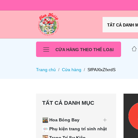
TẤT CẢ DANH 
CỬA HÀNG THEO THỂ LOẠI
Trang chủ
Cửa hàng
SfPAXlxZfxrdS
TẤT CẢ DANH MỤC
Hoa Bóng Bay
Phụ kiện trang trí sinh nhật
Trang Trí Sự Kiện