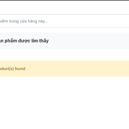
n phẩm được tìm thấy
oduct(s) found