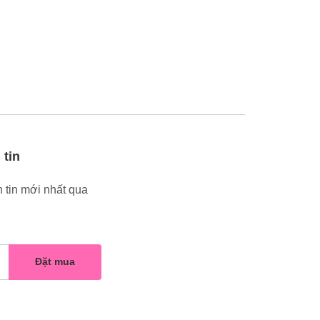
 tin
 tin mới nhất qua
Đặt mua