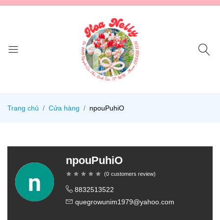
Trang chủ
Cửa hàng
npouPuhiO
npouPuhiO
(
0
customers review
)
8832513522
quegrowunim1979@yahoo.com