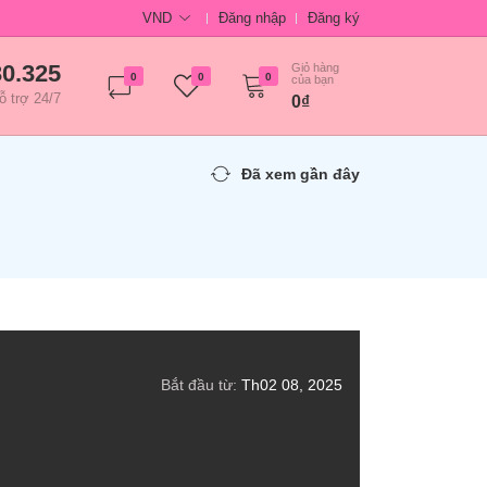
VND
Đăng nhập
Đăng ký
30.325
Giỏ hàng
0
0
0
của bạn
ỗ trợ 24/7
0₫
Đã xem gần đây
Bắt đầu từ:
Th02 08, 2025