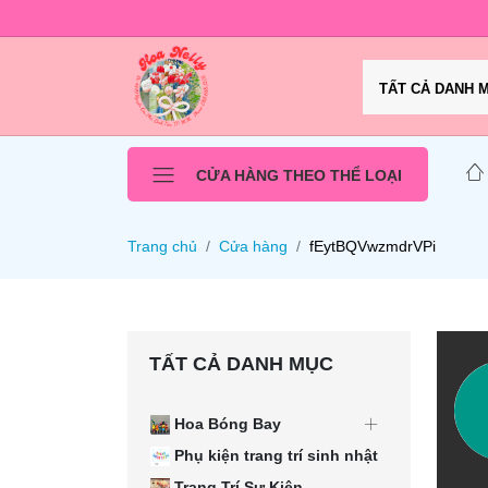
TẤT CẢ DANH 
CỬA HÀNG THEO THỂ LOẠI
Trang chủ
Cửa hàng
fEytBQVwzmdrVPi
TẤT CẢ DANH MỤC
Hoa Bóng Bay
Phụ kiện trang trí sinh nhật
Trang Trí Sự Kiện