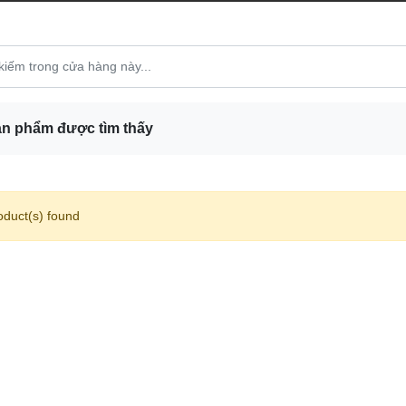
n phẩm được tìm thấy
oduct(s) found