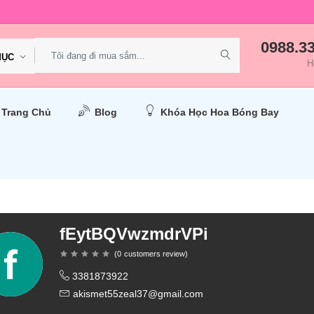
0988.3
MỤC
H
Trang Chủ
Blog
Khóa Học Hoa Bóng Bay
fEytBQVwzmdrVPi
(
0
customers review
)
3381873922
akismet55zeal37@gmail.com