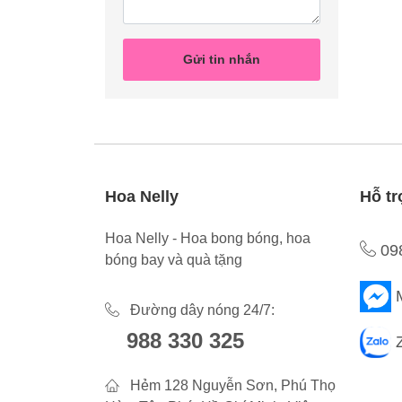
Gửi tin nhắn
Hoa Nelly
Hỗ tr
Hoa Nelly - Hoa bong bóng, hoa
09
bóng bay và quà tặng
Đường dây nóng 24/7:
988 330 325
Hẻm 128 Nguyễn Sơn, Phú Thọ