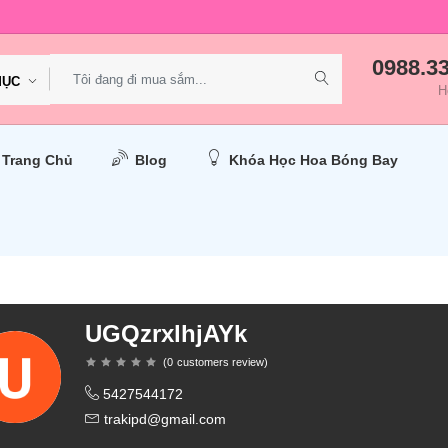
0988.3
MỤC
H
Trang Chủ
Blog
Khóa Học Hoa Bóng Bay
UGQzrxlhjAYk
(
0
customers review
)
5427544172
trakipd@gmail.com