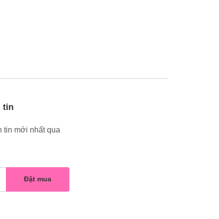
 tin
 tin mới nhất qua
Đặt mua