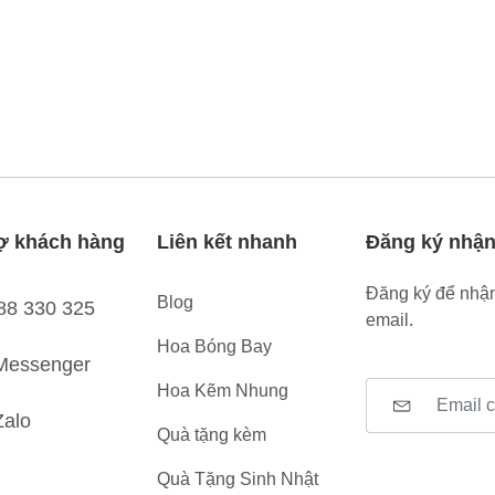
ợ khách hàng
Liên kết nhanh
Đăng ký nhận
Đăng ký để nhận
Blog
88 330 325
email.
Hoa Bóng Bay
Messenger
Hoa Kẽm Nhung
Zalo
Quà tặng kèm
Quà Tặng Sinh Nhật