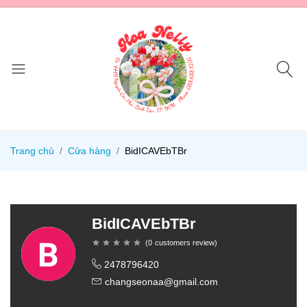
Trang chủ
Cửa hàng
BidICAVEbTBr
BidICAVEbTBr
(
0
customers review
)
2478796420
changseonaa@gmail.com