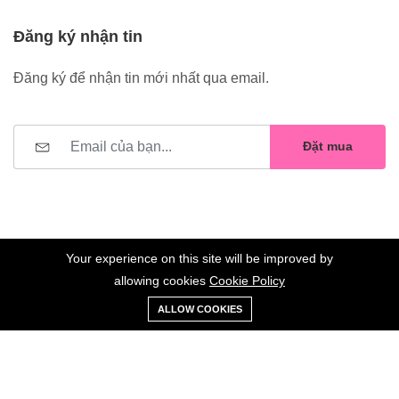
Đăng ký nhận tin
Đăng ký để nhận tin mới nhất qua email.
Đặt mua
Your experience on this site will be improved by
allowing cookies
Cookie Policy
0
Trang
Xe
Danh sách
Tài
©2023 Hoa Nelly . All Rights Reserved.
ALLOW COOKIES
chủ
Loại
đẩy
yêu thích
khoản
Giữ liên lạc: