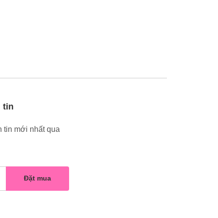
 tin
 tin mới nhất qua
Đặt mua