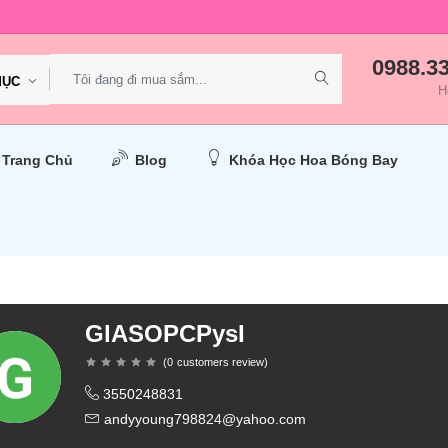
0988.3
MỤC
H
Trang Chủ
Blog
Khóa Học Hoa Bóng Bay
GlASOPCPysI
(
0
customers review
)
3550248831
andyyoung798824@yahoo.com