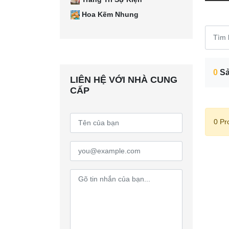
Hoa Kẽm Nhung
0
Sả
LIÊN HỆ VỚI NHÀ CUNG
CẤP
0 Pr