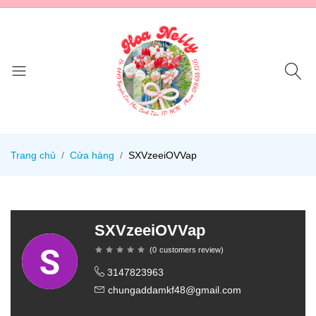
Trang chủ
Cửa hàng
SXVzeeiOVVap
SXVzeeiOVVap
(
0
customers review
)
3147823963
chungaddamkf48@gmail.com