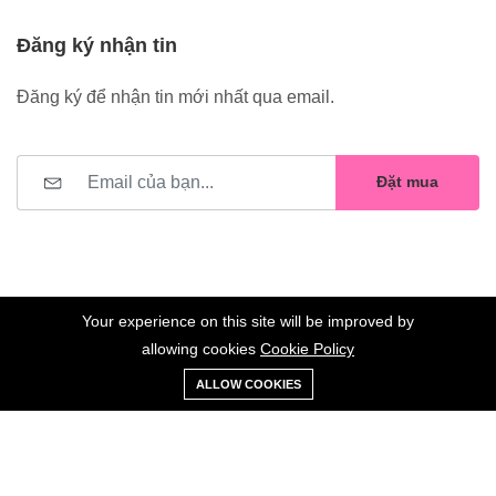
Đăng ký nhận tin
Đăng ký để nhận tin mới nhất qua email.
Đặt mua
Your experience on this site will be improved by
allowing cookies
Cookie Policy
0
Trang
Xe
Danh sách
Tài
©2023 Hoa Nelly . All Rights Reserved.
ALLOW COOKIES
chủ
Loại
đẩy
yêu thích
khoản
Giữ liên lạc: