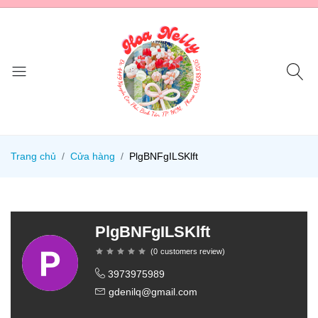
Trang chủ
Cửa hàng
PlgBNFgILSKlft
PlgBNFgILSKlft
(
0
customers review
)
3973975989
gdenilq@gmail.com