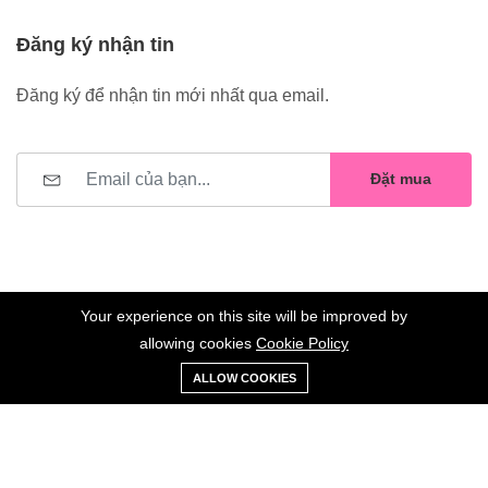
Đăng ký nhận tin
Đăng ký để nhận tin mới nhất qua email.
Đặt mua
Your experience on this site will be improved by
allowing cookies
Cookie Policy
0
Trang
Xe
Danh sách
Tài
©2023 Hoa Nelly . All Rights Reserved.
ALLOW COOKIES
chủ
Loại
đẩy
yêu thích
khoản
Giữ liên lạc: