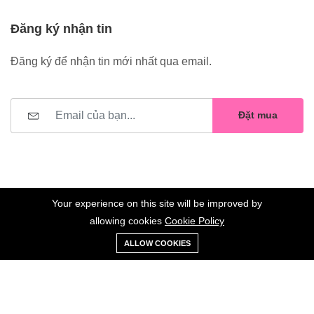
Đăng ký nhận tin
Đăng ký để nhận tin mới nhất qua email.
Đặt mua
Your experience on this site will be improved by
allowing cookies
Cookie Policy
0
Trang
Xe
Danh sách
Tài
©2023 Hoa Nelly . All Rights Reserved.
ALLOW COOKIES
chủ
Loại
đẩy
yêu thích
khoản
Giữ liên lạc: