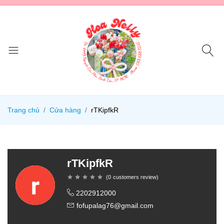
Trang chủ
Cửa hàng
rTKipfkR
rTKipfkR
(
0
customers review
)
2202912000
fofupalag76@gmail.com