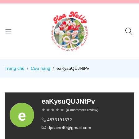
Trang chủ
Cửa hàng
eaKysuQUJNtPv
eaKysuQUJNtPv
(
0
customers review
)
4873191372
djolainr40@gmail.com