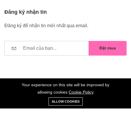
Đăng ký nhận tin
Đăng ký để nhận tin mới nhất qua email.
Đặt mua
Your experience on this site will be improved by
allowing cookies
Cookie Policy
0
Trang
Xe
Danh sách
Tài
©2023 Hoa Nelly . All Rights Reserved.
ALLOW COOKIES
chủ
Loại
đẩy
yêu thích
khoản
Giữ liên lạc: