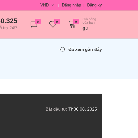
VND
Đăng nhập
Đăng ký
30.325
Giỏ hàng
0
0
0
của bạn
ỗ trợ 24/7
0₫
Đã xem gần đây
Bắt đầu từ:
Th06 08, 2025