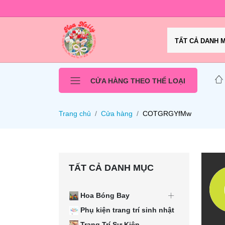
TẤT CẢ DANH 
CỬA HÀNG THEO THỂ LOẠI
Trang chủ
Cửa hàng
COTGRGYfMw
TẤT CẢ DANH MỤC
Hoa Bóng Bay
Phụ kiện trang trí sinh nhật
Trang Trí Sự Kiện