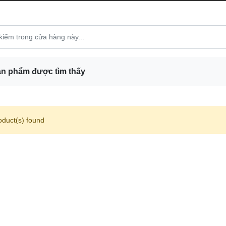
n phẩm được tìm thấy
oduct(s) found