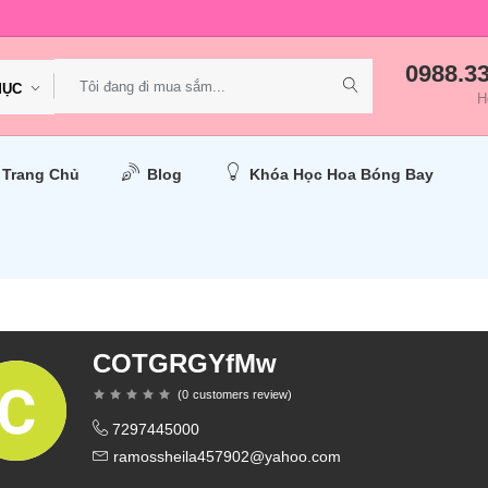
0988.3
MỤC
H
Trang Chủ
Blog
Khóa Học Hoa Bóng Bay
COTGRGYfMw
(
0
customers review
)
7297445000
ramossheila457902@yahoo.com