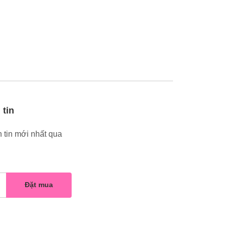
 tin
 tin mới nhất qua
Đặt mua