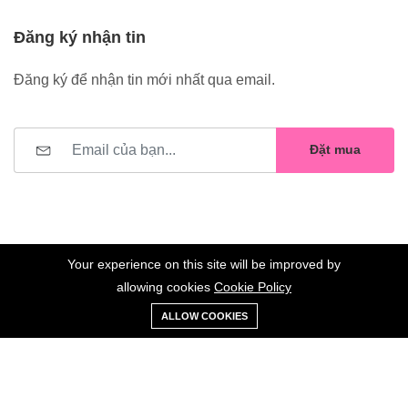
Đăng ký nhận tin
Đăng ký để nhận tin mới nhất qua email.
Đặt mua
Your experience on this site will be improved by
allowing cookies
Cookie Policy
0
Trang
Xe
Danh sách
Tài
©2023 Hoa Nelly . All Rights Reserved.
ALLOW COOKIES
chủ
Loại
đẩy
yêu thích
khoản
Giữ liên lạc: