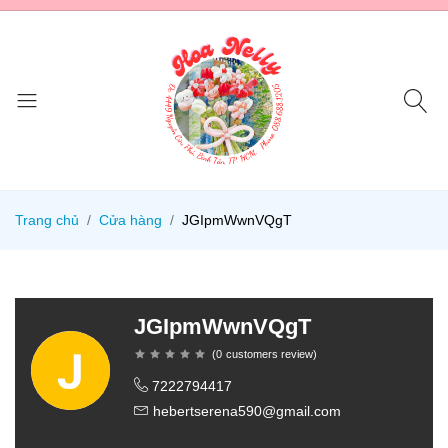
Trang chủ
Cửa hàng
JGIpmWwnVQgT
JGIpmWwnVQgT
(
0
customers review
)
7222794417
hebertserena590@gmail.com