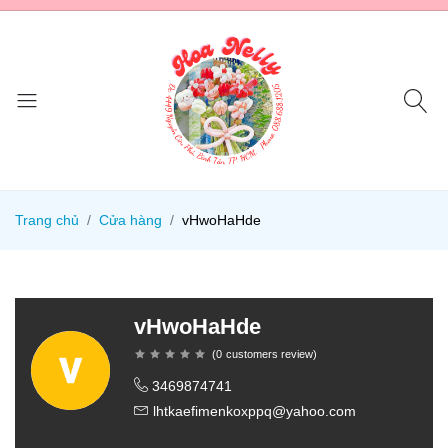
Trang chủ
Cửa hàng
vHwoHaHde
vHwoHaHde
(
0
customers review
)
3469874741
lhtkaefimenkoxppq@yahoo.com