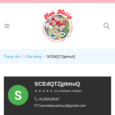
Trang chủ
Cửa hàng
SCEdQTZjptmuQ
SCEdQTZjptmuQ
(
0
customers review
)
9126818547
karmelamarksur@gmail.com