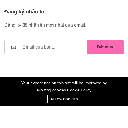
Đăng ký nhận tin
Đăng ký để nhận tin mới nhất qua email.
Đặt mua
Your experience on this site will be improved by
allowing cookies
Cookie Policy
0
Trang
Xe
Danh sách
Tài
©2023 Hoa Nelly . All Rights Reserved.
ALLOW COOKIES
chủ
Loại
đẩy
yêu thích
khoản
Giữ liên lạc: