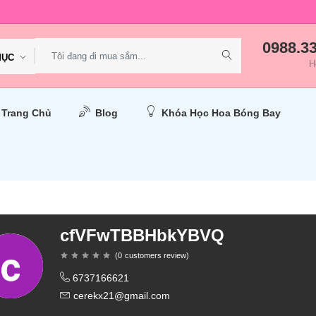
0988.3
MỤC
H
Trang Chủ
Blog
Khóa Học Hoa Bóng Bay
cfVFwTBBHbkYBVQ
(
0
customers review
)
6737166621
cerekx21@gmail.com