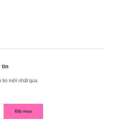
 tin
 tin mới nhất qua
Đặt mua