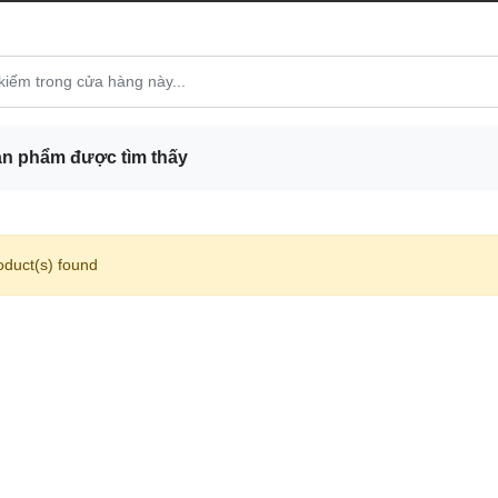
n phẩm được tìm thấy
oduct(s) found