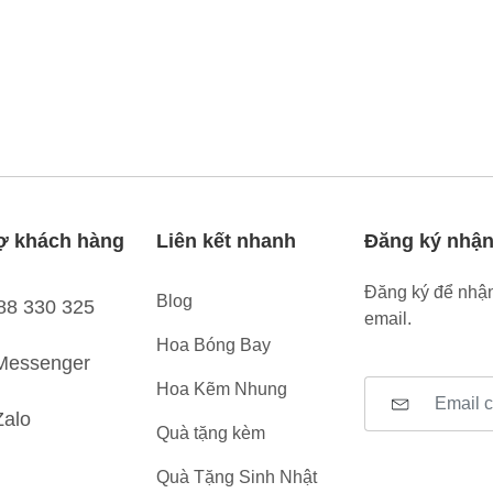
ợ khách hàng
Liên kết nhanh
Đăng ký nhận
Đăng ký để nhận
Blog
88 330 325
email.
Hoa Bóng Bay
Messenger
Hoa Kẽm Nhung
Zalo
Quà tặng kèm
Quà Tặng Sinh Nhật