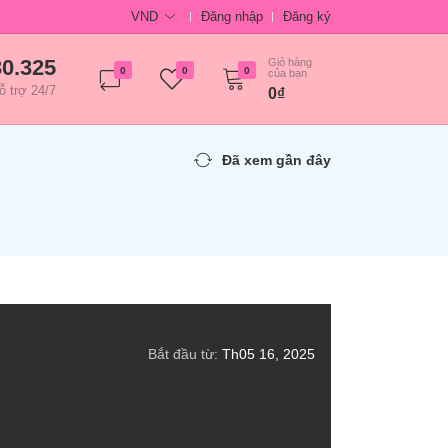
VND
Đăng nhập
Đăng ký
30.325
Giỏ hàng
0
0
0
của bạn
ỗ trợ 24/7
0₫
Đã xem gần đây
Bắt đầu từ:
Th05 16, 2025