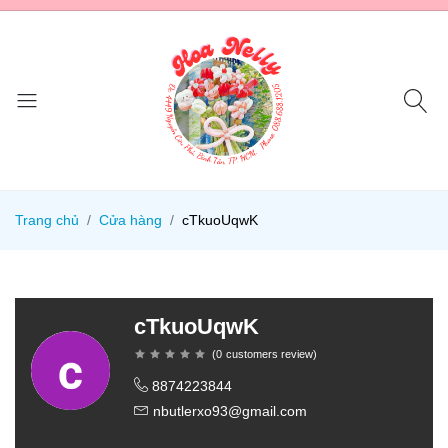
Trang chủ
Cửa hàng
cTkuoUqwK
cTkuoUqwK
(
0
customers review
)
8874223844
nbutlerxo93@gmail.com