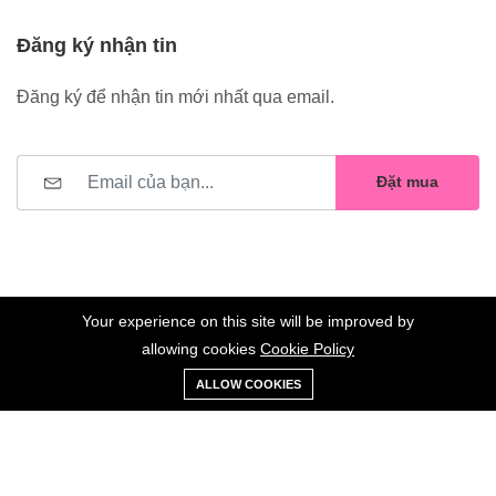
Đăng ký nhận tin
Đăng ký để nhận tin mới nhất qua email.
Đặt mua
Your experience on this site will be improved by
allowing cookies
Cookie Policy
0
Trang
Xe
Danh sách
Tài
©2023 Hoa Nelly . All Rights Reserved.
ALLOW COOKIES
chủ
Loại
đẩy
yêu thích
khoản
Giữ liên lạc: