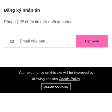
Đăng ký nhận tin
Đăng ký để nhận tin mới nhất qua email.
Đặt mua
Your experience on this site will be improved by
allowing cookies
Cookie Policy
0
Trang
Xe
Danh sách
Tài
©2023 Hoa Nelly . All Rights Reserved.
ALLOW COOKIES
chủ
Loại
đẩy
yêu thích
khoản
Giữ liên lạc: