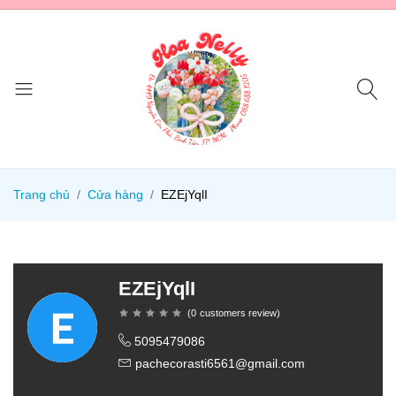
Trang chủ
Cửa hàng
EZEjYqlI
EZEjYqlI
(
0
customers review
)
5095479086
pachecorasti6561@gmail.com