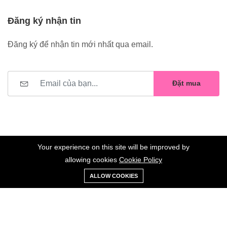
Đăng ký nhận tin
Đăng ký để nhận tin mới nhất qua email.
Đặt mua
Your experience on this site will be improved by
allowing cookies
Cookie Policy
0
Trang
Xe
Danh sách
Tài
©2023 Hoa Nelly . All Rights Reserved.
ALLOW COOKIES
chủ
Loại
đẩy
yêu thích
khoản
Giữ liên lạc: