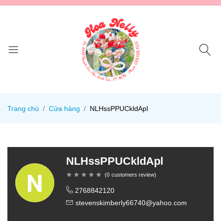
Trang chủ
Cửa hàng
NLHssPPUCkldApl
NLHssPPUCkldApl
(
0
customers review
)
2768842120
stevenskimberly66740@yahoo.com