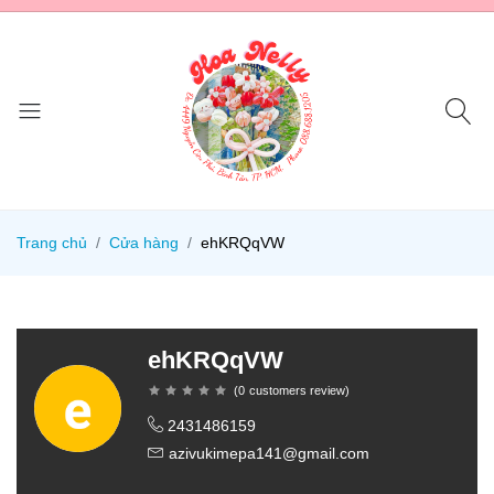
Trang chủ
Cửa hàng
ehKRQqVW
ehKRQqVW
(
0
customers review
)
2431486159
azivukimepa141@gmail.com