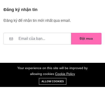
Đăng ký nhận tin
Đăng ký để nhận tin mới nhất qua email.
Đặt mua
Your experience on this site will be improved by
allowing cookies
Cookie Policy
0
Trang
Xe
Danh sách
Tài
©2023 Hoa Nelly . All Rights Reserved.
ALLOW COOKIES
chủ
Loại
đẩy
yêu thích
khoản
Giữ liên lạc: